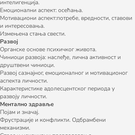
интелигенција.
Емоционални аспект: осећања.
Мотивациони аспект:потребе, вредности, ставови
и интересовања.
Измењена стања свести.
Развој
Органске основе психичког живота.
Чиниоци развоја: наслеђе, лична активност и
друштвени чиниоци.
Развој сазнајног, емоционалног и мотивационог
аспекта личности.
Карактеристике адолесцентског периода у
развоју личности.
Ментално здравље
Појам и значај.
Фрустрације и конфликти. Одбрамбени
механизми.