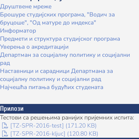
Друштвене мреже
Брошуре студијских програма, "Водич за
бруцоше", "Од матуре до индекса"
Информатор
Предмети и структура студијског програма
Уверењa о акредитацији
Департман за социјалну политику и социјални
рад
Наставници и сарадници Департмана за
социјалну политику и социјални рад
Најчешћа питања будућих студената
Прилози
Тестови са решењима ранијих пријемних испита:
[TZ-SPR-2016-test] (171.20 KB)
[TZ-SPR-2016-kljuc] (120.80 KB)