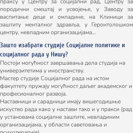
праксу у Центру за социјални рад, Центру за
породични смештај и усвојење, у Заводу за
васпитање деце и омладине, на Клиници за
заштиту менталног здравља, у Геронтолошком
центру, невладним организацијама…
Зашто изабрати студије Социјалне политике и
социјалног рада у Нишу?
Постоји могућност завршавања дела студија на
универзитетима у иностранству.
Мастер студије Социјалног рада на истом
факултету пружају могућност даљег академског и
професионалног развоја.
Наставници и сарадници имају вишегодишње
искуство рада како у настави тако и у пракси (рад
у установама социјалне заштите, невладиним
организацијама, у области саветовања и
психотерапије).