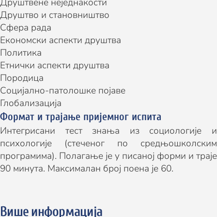
Друштвене неједнакости
Друштво и становништво
Сфера рада
Економски аспекти друштва
Политика
Етнички аспекти друштва
Породица
Социјално-патолошке појаве
Глобализација
Формат и трајање пријемног испита
Интегрисани тест знања из социологије и
психологије (стеченог по средњошколским
програмима). Полагање је у писаној форми и траје
90 минута. Максималан број поена је 60.
Више информација