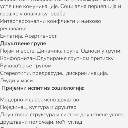
успешне комуникације. Социјална перцепција и
грешке у опажању особа.
Интерперсонални конфликти и њихово
решавање.
Емпатија. Асертивност.
Друштвене групе
Појам и врсте. Динамика групе. Односи у групи.
Конформизам.Одупирање групном притиску.
Руковођење групом.
Стереотипи, предрасуде, дискриминација.
Људи у маси.
Пријемни испит из социологије:
Модерно и савремено друштво
Појединац, култура и друштво
Друштвена структура и систем: друштвене улоге,
друштвени положаји, моћ, углед