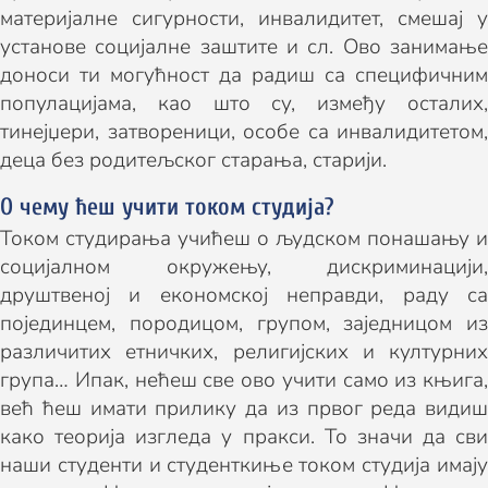
материјалне сигурности, инвалидитет, смешај у
установе социјалне заштите и сл. Ово занимање
доноси ти могућност да радиш са специфичним
популацијама, као што су, између осталих,
тинејџери, затвореници, особе са инвалидитетом,
деца без родитељског старања, старији.
О чему ћеш учити током студија?
Током студирања учићеш о људском понашању и
социјалном окружењу, дискриминацији,
друштвеној и економској неправди, раду са
појединцем, породицом, групом, заједницом из
различитих етничких, религијских и културних
група… Ипак, нећеш све ово учити само из књига,
већ ћеш имати прилику да из првог реда видиш
како теорија изгледа у пракси. То значи да сви
наши студенти и студенткиње током студија имају