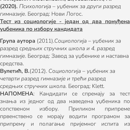
(2020)
.
Психологија
– уџбеник за други разред
гимназије
. Београд: Нови Логос.
Тест из социологије - један од два понуђена
уџбеника по избору кандидата
Група аутора
(2011).
Социологија
–
уџбеник
за
разред
средњих стручн
их школ
а и
4. разред
гимназије
. Београд: Завод за уџбенике и наставна
средства.
Вулетић, В
.
(2012).
Социологија
– уџбеник
за
четврти разред гимназије и
трећи разред
средњих стручних школа
.
Београд: Klett.
НАПОМЕНА
: Кандидати се спремају за тест
знања из једног од два наведена уџбеника по
сопственом избору. Приликом припреме
првенствено се морају водити програмом за
припрему и полагање пријемног испита из