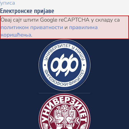
уписа
Електронске пријаве
Овај сајт штити Google reCAPTCHA у складу са
политиком приватности
и
правилима
коришћења
.