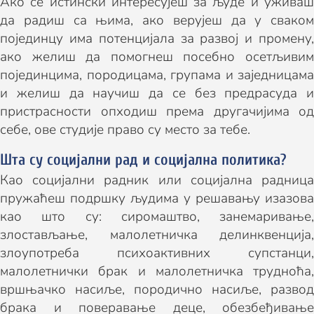
Ако се истински интересујеш за људе и уживаш
да радиш са њима, ако верујеш да у сваком
појединцу има потенцијала за развој и промену,
ако желиш да помогнеш посебно осетљивим
појединцима, породицама, групама и заједницама
и желиш да научиш да се без предрасуда и
пристрасности опходиш према другачијима од
себе, ове студије право су место за тебе.
Шта су социјални рад и социјална политика?
Као социјални радник или социјална радница
пружаћеш подршку људима у решавању изазова
као што су: сиромаштво, занемаривање,
злостављање, малолетничка делинквенција,
злоупотреба психоактивних супстанци,
малолетнички брак и малолетничка трудноћа,
вршњачко насиље, породично насиље, развод
брака и поверавање деце, обезбеђивање