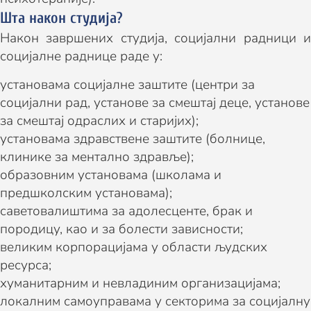
Шта након студија?
Након завршених студија, социјални радници и
социјалне раднице раде у:
установама социјалне заштите (центри за
социјални рад, установе за смештај деце, установе
за смештај одраслих и старијих);
установама здравствене заштите (болнице,
клинике за ментално здравље);
образовним установама (школама и
предшколским установама);
саветовалиштима за адолесценте, брак и
породицу, као и за болести зависности;
великим корпорацијама у области људских
ресурса;
хуманитарним и невладиним организацијама;
локалним самоуправама у секторима за социјалну