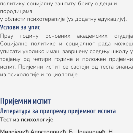
политику, социјалну заштиту, бригу о деци и
породицама;
у области психотерапије (уз додатну едукацију).
Услови за упис
Прву годину основних академских студија
Социјалне политике и социјалног рада можеш
уписати уколико имаш завршену средњу школу у
трајању од четири године и положен пријемни
испит. Пријемни испит се састоји од теста знања
из психологије и социологије.
Пријемни испит
Литература за припрему пријемног испита
Тест из психологије
Милојевић Апостоловић, Б.
, Јовановић, Н.