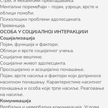
Стрес и механизми превладавања.
Ментални поремећаји – појам, узроци, врсте и
облици помоћи.
Психолошки проблеми адолесцената.
Превенција.
ОСОБА У СОЦИЈАЛНОЈ ИНТЕРАКЦИЈИ
Социјализација
Појам, функција и фактори.
Облици и врсте социјалног учења.
Социјалне вештине.
Социјални живот адолесцента.
Просоцијално и асоцијално понашање.
Појам, врсте насиља и фактори који доприносе
насилном понашању. Карактеристике насилног
понашања и особа које трпе насиље. Реаговање
на насиље.
Комуникација
Вербална и невербална комуникација. Услови