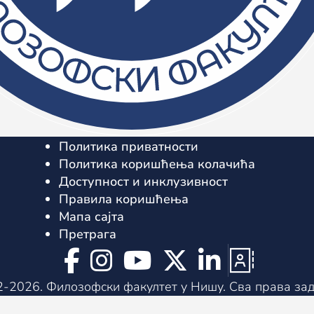
Контакт
Конкурси
Политика приватности
Политика коришћења колачића
Доступност и инклузивност
Правила коришћења
Мапа сајта
Претрага






-2026. Филозофски факултет у Нишу. Сва права за