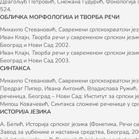
Драгољуб Петровић, Снежана Гудурић, Фонологија ср
524.
ОБЛИЧКА МОРФОЛОГИЈА И ТВОРБА РЕЧИ
Михаило Стевановић,
Савремени српскохрватски јез
Иван Клајн,
Творба речи у савременом српском јези
Београд и Нови Сад 2002.
Иван Клајн,
Творба речи у савременом српском јези
Београд и Нови Сад 2003.
СИНТАКСА
Михаило Стевановић, Савремени српскохрватски јези
Предраг Пипер, Ивана Антонић, Владислава Ружић, 
реченица, Београд – Нови Сад: Институт за српски 
Милош Ковачевић, Синтакса сложене реченице у српс
ИСТОРИЈА ЈЕЗИКА
А. Белић, Историја српског језика (Фонетика, Речи с
Завод за уџбенике и наставна средства, Београд, 20