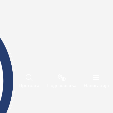
Ранг-листе
INTERNATIONAL VISITORS
Србистика
адемских студија остварио најмање 240 ЕСПБ бодова.
ог језика и књижевности полажу диференцијалне
жевности, Општа и компаративна књижевност,



онетика и фонологија, Морфологија, Синтакса,
Претрага
Подешавања
Навигација