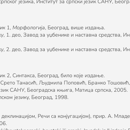
пског језика, Институт за српски језик САНУ, Беогр
ик
1,
Морфологија
, Београд, више издања.
ку
, 1. део, Завод за уџбенике и наставна средства, И
ку
, 2. део, Завод за уџбенике и наставна средства, И
к 2, Синтакса, Београд, било које издање.
Срето Танасић, Људмила Поповић, Бранко Тошовић, 
језик САНУ, Београдска књига, Матица српска, 2005.
ком језику, Београд, 1998.
а деклинацијом, Речи са конјугацијом), прир. А. Мла
06.