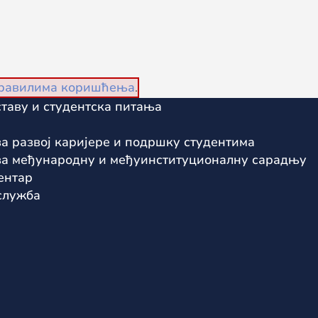
равилима коришћења
.
таву и студентска питања
а развој каријере и подршку студентима
за међународну и међуинституционалну сарадњу
ентар
служба