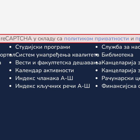
e reCAPTCHA у складу са
политиком приватности
и
п
Студијски програми
Служба за нас
ортал
Систем унапређења квалитета
Библиотека
а
Вести и факултетска дешавања
Канцеларија з
Календар активности
Канцеларијa 
Индекс чланака А-Ш
Рачунарски ц
Индекс кључних речи А-Ш
Финансијска 