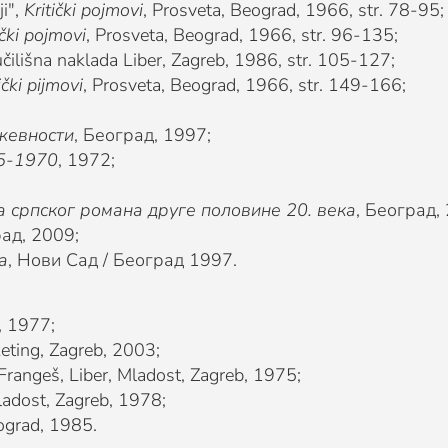
ji",
Kritički pojmovi
, Prosveta, Beograd, 1966, str. 78-95;
ički pojmovi
, Prosveta, Beograd, 1966, str. 96-135;
učilišna naklada Liber, Zagreb, 1986, str. 105-127;
ički pijmovi
, Prosveta, Beograd, 1966, str. 149-166;
жевности
, Београд, 1997;
5-1970
, 1972;
а српског романа друге половине 20. века
, Београд,
рад, 2009;
а
, Нови Сад / Београд 1997.
, 1977;
keting, Zagreb, 2003;
 Frangeš, Liber, Mladost, Zagreb, 1975;
Mladost, Zagreb, 1978;
ograd, 1985.