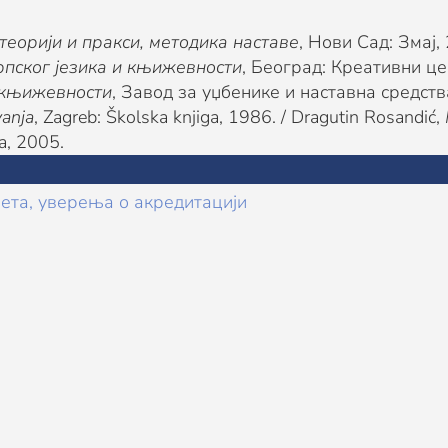
теорији и пракси, методика наставе
, Нови Сад: Змај,
рпског језика и књижевности
, Београд: Креативни це
и књижевности
, Завод за уџбенике и наставна средств
vanja
, Zagreb: Školska knjiga, 1986. / Dragutin Rosandić,
ga, 2005.
ета, уверења о акредитацији