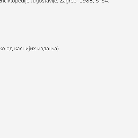
nja Enciklopedije Jugoslavije, Zagreb, 1988, 5-54.
ко од каснијих издања)