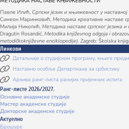
МЕТОДИКА НАСТАВЕ КЊИЖЕВНОСТИ
Павле Илић,
Српски језик и књижевност у наставној 
Симеон Маринковић,
Методика креативне наставе с
Милија Николић,
Методика наставе српског језика 
Dragutin Rosandić,
Metodika književnog odgoja i obrazo
metodičkoknjiževne enciklopedije)
, Zagreb: Školska knji
Линкови

Детаљније о студијском програму, књиге предм

Наставно особље Департмана за србистику

Архива ранг-листа ранијих пријемних испита
Ранг-листе 2026/2027.
Основне академске студије
Мастер академске студије
Докторске академске студије
Актуелно
Брошуре