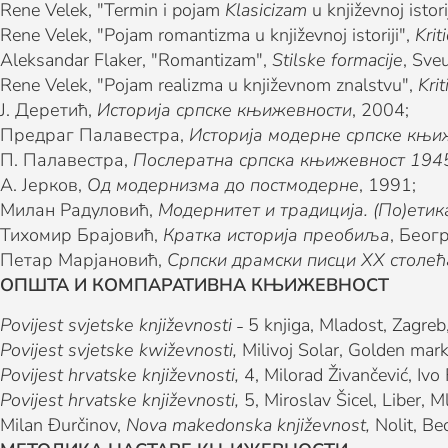
Rene Velek, "Termin i pojam
Klasicizam
u književnoj istori
Rene Velek, "Pojam romantizma u književnoj istoriji",
Krit
Aleksandar Flaker, "Romantizam",
Stilske formacije
, Sve
Rene Velek, "Pojam realizma u književnom znalstvu",
Krit
Ј. Деретић,
Историја српске књижевности
, 2004;
Предраг Палавестра,
Историја модерне српске књи
П. Палавестра,
Послератна српска књижевност 194
А. Јерков,
Од модернизма до постмодерне
, 1991;
Милан Радуловић,
Модернитет и традиција. (По)етик
Тихомир Брајовић,
Кратка историја преобиља
, Беог
Петар Марјановић,
Српски драмски писци XX столећ
ОПШТА И КОМПАРАТИВНА КЊИЖЕВНОСТ
Povijest svjetske književnosti ˗
5 knjiga, Mladost, Zagreb
Povijest svjetske kwiževnosti,
Milivoj Solar, Golden mar
Povijest hrvatske književnosti,
4, Milorad Živančević, Ivo
Povijest hrvatske književnosti,
5, Miroslav Šicel, Liber, 
Milan Đurčinov,
Nova makedonska književnost,
Nolit, Be