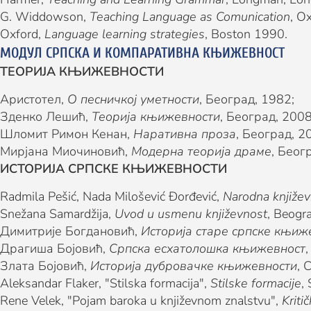
G. Widdowson,
Teaching Language as Comunication
, O
Oxford,
Language learning strategies
, Boston 1990.
МОДУЛ СРПСКА И КОМПАРАТИВНА КЊИЖЕВНОСТ
ТЕОРИЈА КЊИЖЕВНОСТИ
Аристотел,
О песничкој уметности
, Београд, 1982;
Зденко Лешић,
Теорија књижевности
, Београд, 2008
Шломит Римон Кенан,
Наративна проза
, Београд, 
Мирјана Миочиновић,
Модерна теорија драме
, Беог
ИСТОРИЈА СРПСКЕ КЊИЖЕВНОСТИ
Radmila Pešić, Nada Milošević Đorđević,
Narodna knjiže
Snežana Samardžija,
Uvod u usmenu književnost
, Beogr
Димитрије Богдановић,
Историја старе српске књиж
Драгиша Бојовић,
Српска есхатолошка књижевност
Злата Бојовић,
Историја дубровачке књижевности
, 
Aleksandar Flaker, "Stilska formacija",
Stilske formacije
,
Rene Velek, "Pojam baroka u književnom znalstvu",
Kritič