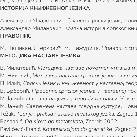
Ivić, Istorija jezika u: D. Brozović, P. Ivić, Jezik srpskohr
ИСТОРИЈА КЊИЖЕВНОГ ЈЕЗИКА
Александар Младеновић, Славеносрпски језик, Нови
Александар Милановић, Кратка историја српског књи
ПРАВОПИС
М. Пешикан, Ј. Јерковић, М. Пижурица,
Правопис срп
МЕТОДИКА НАСТАВЕ ЈЕЗИКА
В. Милатовић,
Методика наставе почетног читања и
М. Николић,
Методика наставе српског језика и књи
П. Илић,
Српски језик и књижевност у наставној теор
В. Брборић,
Правопис српског језика у наставној пр
М. Јањић,
Настава падежа у теорији и пракси
, Учит
М. Јањић,
Савремена настава говорне културе
, Нов
Težak,
Teorija i praksa nastave hrvatskog jezika
, Zagreb 
Rosandić,
Od slova do metateksta
, Zagreb 2002.
Pavličević-Franić,
Komunikacijom do gramatike
, Zagreb 
Harmer,
Teaching and Learning Grammar
, Longman, Lo