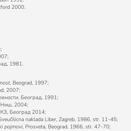
xford 2000.
;
2007;
рад, 1981.
vnost
, Beograd, 1997;
ad, 2007;
евности
, Београд, 1991;
, Ниш, 2004;
СКЗ, Београд 2014;
 Sveučilicna naklada Liber, Zagreb, 1986, str. 11-45;
ki
pojmovi
, Prosveta, Beograd, 1966, str. 47-70;