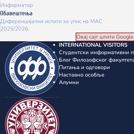
Информатор
Обавештења
Диференцијални испити за упис на МАС
2025/2026.
Овај сајт штити Googl
INTERNATIONAL VISITORS
Студентски информативни п
Блог Филозофског факултет
Питања и одговори
Наставно особље
Алумни