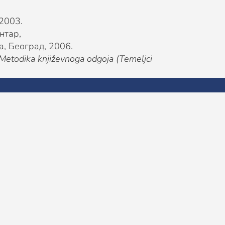
 2003.
нтар,
а, Београд, 2006.
Metodika književnoga odgoja (
T
emel
jci