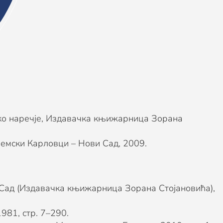
ултет у Нишу, Ниш 2014. (и каснија издања) или
ско наречје, Издавачка књижарница Зорана
емски Карловци – Нови Сад, 2009.
и Сад (Издавачка књижарница Зорана Стојановића),
981, стр. 7–290.