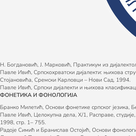
СКЕ
Ранко Бугарски, Увод у лингвистику (било које издањ
Е
Ašić, Tijana. Nauka o jeziku. Beograd: Beobook; Kraguje
 упис
СТАРОСЛОВЕНСКИ ЈЕЗИК
 програми
Јордана Марковић, Надежда Јовић, Старословенски ј
СКЕ
СКЕ
било који други уџбеник из области старословенског
Е
ДИЈАЛЕКТОЛОГИЈА
 упис
Н. Богдановић, Ј. Марковић, Практикум из дијалекто
програми
Павле Ивић, Српскохрватски дијалекти: њихова стр
ОНСКЕ
Стојановића, Сремски Карловци – Нови Сад, 1994.
Е
Павле Ивић, Српски дијалекти и њихова класификац
 припремну
ФОНЕТИКА И ФОНОЛОГИЈА
Бранко Милетић, Основи фонетике српског језика, Бе
Павле Ивић, Целокупна дела, X/1, Расправе, студиј
1998, стр. 1– 755.
Радоје Симић и Бранислав Остојић, Основи фонологиј