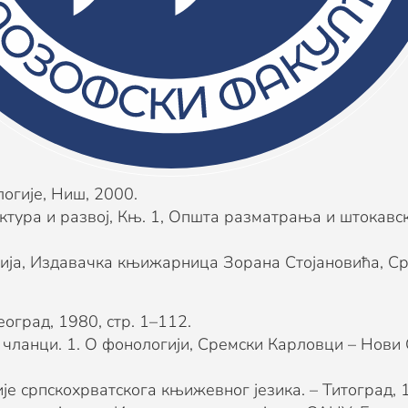
е)
vac: FILUM, 2011 (Beograd : Margo-art).
език: граматика, вежбања, текстови, Филозофски фак
 језика
логије, Ниш, 2000.
уктура и развој, Књ. 1, Општа разматрања и штокав
ија, Издавачка књижарница Зорана Стојановића, Ср
оград, 1980, стр. 1–112.
е, чланци. 1. О фонологији, Сремски Карловци – Нов
е српскохрватскога књижевног језика. – Титоград, 1