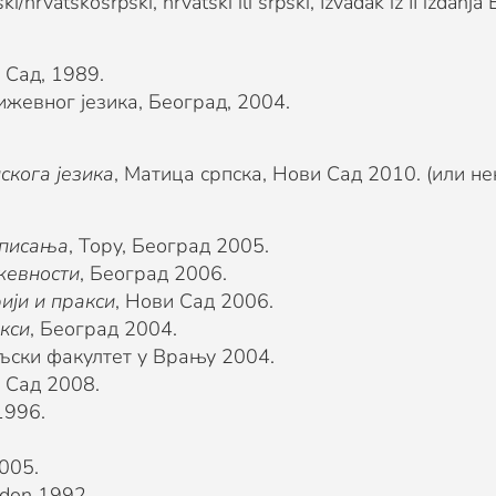
vatski/hrvatskosrpski, hrvatski ili srpski, Izvadak iz II izda
 Сад, 1989.
жевног језика, Београд, 2004.
скога језика
, Матица српска, Нови Сад 2010. (или не
 писања
, Торy, Београд 2005.
жевности
, Београд 2006.
ији и пракси
, Нови Сад 2006.
акси
, Београд 2004.
ељски факултет у Врању 2004.
и Сад 2008.
1996.
2005.
ndon 1992.